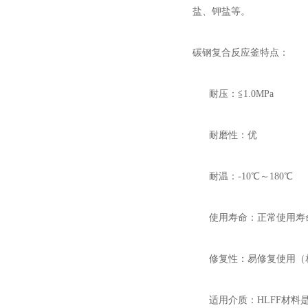
盐、钾盐等。
碳钢复合反应釜特点：
耐压：≦1.0MPa
耐磨性：优
耐温：-10℃～180℃
使用寿命：正常使用寿命
修复性：易修复使用（相
适用介质：HLFF材料