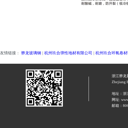
友情链接：
骅龙玻璃钢
|
杭州玖合弹性地材有限公司
|
杭州玖合环氧卷材
浙江骅龙
Zhejiang H
地址：浙
网址: www.
邮箱：8066