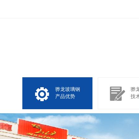
骅龙玻璃钢
骅
产品优势
技