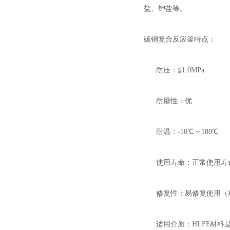
盐、钾盐等。
碳钢复合反应釜特点：
耐压：≦1.0MPa
耐磨性：优
耐温：-10℃～180℃
使用寿命：正常使用寿命
修复性：易修复使用（相
适用介质：HLFF材料