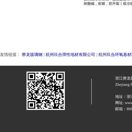
友情链接：
骅龙玻璃钢
|
杭州玖合弹性地材有限公司
|
杭州玖合环氧卷材
浙江骅龙
Zhejiang H
地址：浙
网址: www.
邮箱：8066