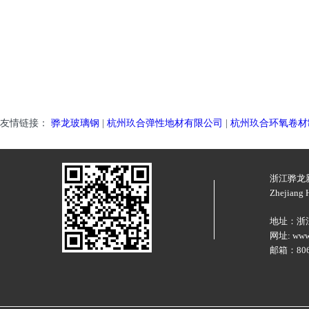
友情链接：
骅龙玻璃钢
|
杭州玖合弹性地材有限公司
|
杭州玖合环氧卷材
浙江骅龙
Zhejiang H
地址：浙
网址: www.
邮箱：8066