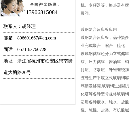
机、变频器等，换热器有摆
13906815084
展阀。
联系人：胡经理
碳钢复合反应釜应用：
邮箱：806691667@qq.com
碳钢复合反应釜，品种繁多
业完成聚合、缩合、硫化
固话：0571-63766728
玻璃钢储罐还分为立式储罐
地址：浙江省杭州市临安区锦南街
罐、压力储罐、酱油罐、硝
衬层、防渗层、纤维缠绕加
道大塘路20号
缠绕生产平底立式玻璃钢容器
璃钢发酵罐,玻璃钢过滤罐,
化塔等各种型号规格玻璃钢
适用各种废水、纯水、盐酸
性、碱性、盐类、有机酸碱